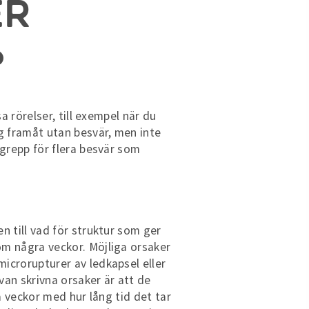
er
?
a rörelser, till exempel när du
ig framåt utan besvär, men inte
egrepp för flera besvär som
n till vad för struktur som ger
om några veckor. Möjliga orsaker
icrorupturer av ledkapsel eller
van skrivna orsaker är att de
a veckor med hur lång tid det tar