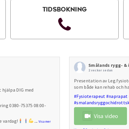
Tidsbokning
Smålands rygg- & i
2 veckor sedan
Presentation av Leg.fysiot
som både kan rehab och h
t hjälpa DIG med
#Fysioterapeut
#naprapat
#smalandsryggochidrottsk
 ring 0380-75375 08:00-
Visa video
e vardag!
...
Visa mer