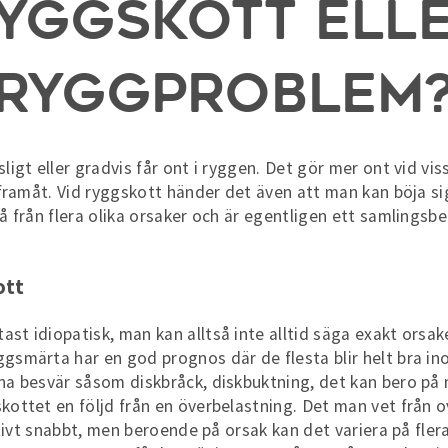
yggskott ell
ryggproblem
ligt eller gradvis får ont i ryggen. Det gör mer ont vid viss
g framåt. Vid ryggskott händer det även att man kan böja s
tå från flera olika orsaker och är egentligen ett samlingsb
ott
st idiopatisk, man kan alltså inte alltid säga exakt orsake
gsmärta har en god prognos där de flesta blir helt bra in
na besvär såsom diskbråck, diskbuktning, det kan bero på m
kottet en följd från en överbelastning. Det man vet från o
lativt snabbt, men beroende på orsak kan det variera på fler