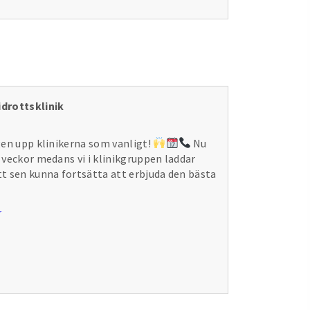
drottsklinik
igen upp klinikerna som vanligt!
Nu
2 veckor medans vi i klinikgruppen laddar
att sen kunna fortsätta att erbjuda den bästa
r