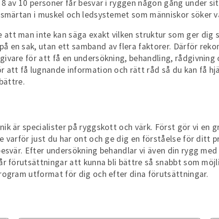
a 8 av 10 personer får besvär i ryggen någon gång under si
e smärtan i muskel och ledsystemet som människor söker vå
 att man inte kan säga exakt vilken struktur som ger dig 
på en sak, utan ett samband av flera faktorer. Därför rek
givare för att få en undersökning, behandling, rådgivning o
r att få lugnande information och rätt råd så du kan få h
 bättre.
nik är specialister på ryggskott och värk. Först gör vi en 
e varför just du har ont och ge dig en förståelse för ditt 
 besvär. Efter undersökning behandlar vi även din rygg me
får förutsättningar att kunna bli bättre så snabbt som mö
program utformat för dig och efter dina förutsättningar.