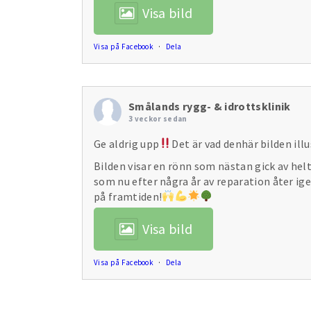
Visa bild
Visa på Facebook
·
Dela
Smålands rygg- & idrottsklinik
3 veckor sedan
Ge aldrig upp
Det är vad denhär bilden ill
Bilden visar en rönn som nästan gick av hel
som nu efter några år av reparation åter ig
på framtiden!
Visa bild
Visa på Facebook
·
Dela