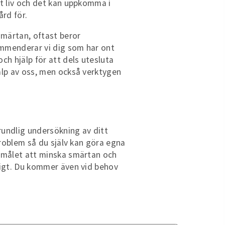
tt liv och det kan uppkomma i
rd för.
smärtan, oftast beror
ommenderar vi dig som har ont
ch hjälp för att dels utesluta
jälp av oss, men också verktygen
grundlig undersökning av ditt
problem så du själv kan göra egna
d målet att minska smärtan och
jligt. Du kommer även vid behov