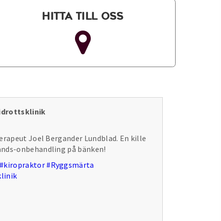
Hitta till oss
drottsklinik
erapeut Joel Bergander Lundblad. En kille
ands-onbehandling på bänken!
#kiropraktor
#Ryggsmärta
linik