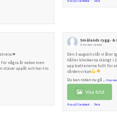
Visa på Facebook
·
Dela
Smålands rygg- & i
3 veckor sedan
ustrerar
♥️
Den 3 augusti slår vi åter 
håller klinikerna stängt i 
t för några år sedan men
upp batterierna fullt för 
en stävar uppåt och har tro
vården vi kan
Du kan redan nu gå
...
Visa me
Visa bild
Visa på Facebook
·
Dela