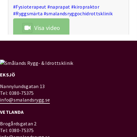
#Fysioterapeut
#naprapat
#kiropraktor
#Ryggsmärta
#smalandsryggochidrottsklinik
Visa video
Visa på Facebook
·
Dela
Smålands rygg- & idrottsklinik
EKSJÖ
3 veckor sedan
Ge aldrig upp‼️Det är vad denhär bilden
Nannylundsgatan 13
illustrerar♥️
Tel: 0380-75375
info@smalandsrygg.se
Bilden visar en rönn som nästan gick av helt för
några år sedan men som nu efter några år av
VETLANDA
reparation åter igen stävar uppåt och har tro på
framtiden!🙌💪🌟🌳
Brogårdsgatan 2
Tel: 0380-75375
Visa bild
info@smalandsrygg.se