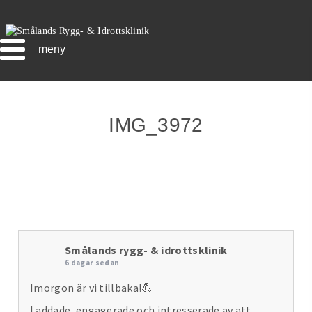
meny
IMG_3972
Smålands rygg- & idrottsklinik
6 dagar sedan
Imorgon är vi tillbaka!💪
Laddade, engagerade och intresserade av att