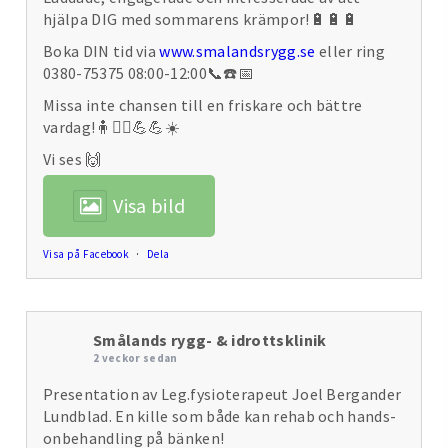
hjälpa DIG med sommarens krämpor!🔋🔋🔋
Boka DIN tid via
www.smalandsrygg.se
eller ring
0380-75375 08:00-12:00📞☎️📅
Missa inte chansen till en friskare och bättre
vardag!🧍🧍‍♀️💪💪☀️
Vi ses 🙌
Visa bild
Visa på Facebook
·
Dela
Smålands rygg- & idrottsklinik
2 veckor sedan
Presentation av Leg.fysioterapeut Joel Bergander
Lundblad. En kille som både kan rehab och hands-
onbehandling på bänken!