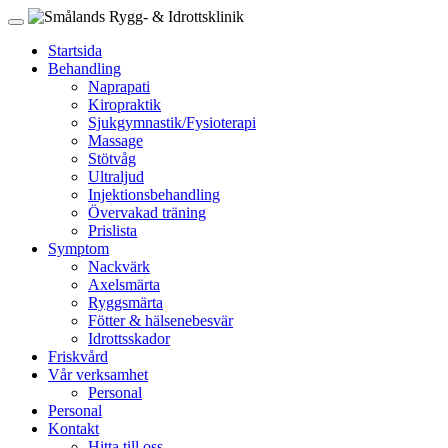
Startsida
Behandling
Naprapati
Kiropraktik
Sjukgymnastik/Fysioterapi
Massage
Stötvåg
Ultraljud
Injektionsbehandling
Övervakad träning
Prislista
Symptom
Nackvärk
Axelsmärta
Ryggsmärta
Fötter & hälsenebesvär
Idrottsskador
Friskvård
Vår verksamhet
Personal
Personal
Kontakt
Hitta till oss