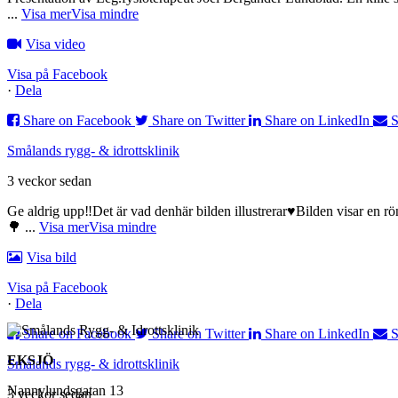
...
Visa mer
Visa mindre
Visa video
Visa på Facebook
·
Dela
Share on Facebook
Share on Twitter
Share on LinkedIn
S
Smålands rygg- & idrottsklinik
3 veckor sedan
Ge aldrig upp‼️Det är vad denhär bilden illustrerar♥️
Bilden visar en rö
🌳
...
Visa mer
Visa mindre
Visa bild
Visa på Facebook
·
Dela
Share on Facebook
Share on Twitter
Share on LinkedIn
S
EKSJÖ
Smålands rygg- & idrottsklinik
Nannylundsgatan 13
3 veckor sedan