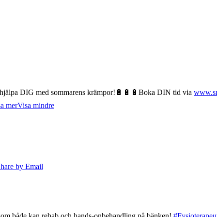
tt hjälpa DIG med sommarens krämpor!🔋🔋🔋
Boka DIN tid via
www.sm
sa mer
Visa mindre
hare by Email
e som både kan rehab och hands-onbehandling på bänken!
#Fysioterapeu