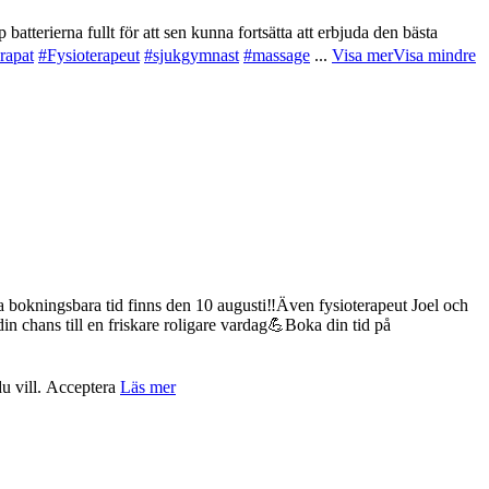
atterierna fullt för att sen kunna fortsätta att erbjuda den bästa
rapat
#Fysioterapeut
#sjukgymnast
#massage
...
Visa mer
Visa mindre
 bokningsbara tid finns den 10 augusti‼️
Även fysioterapeut Joel och
in chans till en friskare roligare vardag💪
Boka din tid på
u vill.
Acceptera
Läs mer