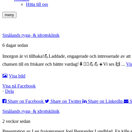
Hitta till oss
meny
Smålands rygg- & idrottsklinik
6 dagar sedan
Imorgon är vi tillbaka!💪
Laddade, engagerade och intresserade av a
chansen till en friskare och bättre vardag!🧍🧍‍♀️💪💪☀️
Vi ses 🙌
...
Vi
Visa bild
Visa på Facebook
·
Dela
Share on Facebook
Share on Twitter
Share on LinkedIn
S
Smålands rygg- & idrottsklinik
2 veckor sedan
Presentation av Leg.fysioterapeut Joel Bergander Lundblad. En kill