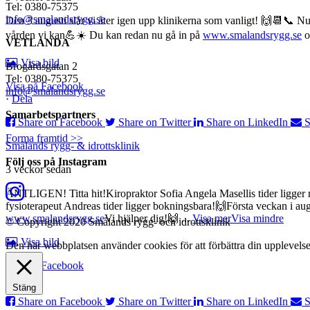
Tel: 0380-75375
info@smalandsrygg.se
Den 3 augusti slår vi åter igen upp klinikerna som vanligt! 🙌📆📞 Nu h
vården vi kan💪☀️
Du kan redan nu gå in på
www.smalandsrygg.se
o
VETLANDA
Visa bild
Brogårdsgatan 2
Tel: 0380-75375
Visa på Facebook
info@smalandsrygg.se
·
Dela
Samarbetspartners
Share on Facebook
Share on Twitter
Share on LinkedIn
S
Forma framtid >>
Smålands rygg- & idrottsklinik
Följ oss på Instagram
3 veckor sedan
ÄNTLIGEN! Titta hit!
Kiropraktor Sofia Angela Masellis tider ligge
fysioterapeut Andreas tider ligger bokningsbara!🙌
Första veckan i aug
www.smalandsrygg.se
Vi hjälper dig!🙌
...
Visa mer
Visa mindre
© Copyright 2020 Smålands rygg- och idrottsklinik
Visa bild
Den här webbplatsen använder cookies för att förbättra din upplevelse
Visa på Facebook
·
Dela
Stäng
Share on Facebook
Share on Twitter
Share on LinkedIn
S