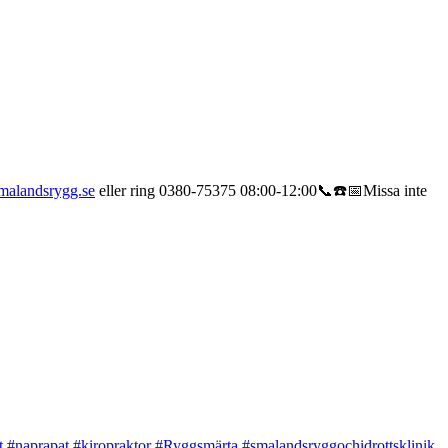
alandsrygg.se
eller ring 0380-75375 08:00-12:00📞☎️📅
Missa inte
t
#naprapat
#kiropraktor
#Ryggsmärta
#smalandsryggochidrottsklinik