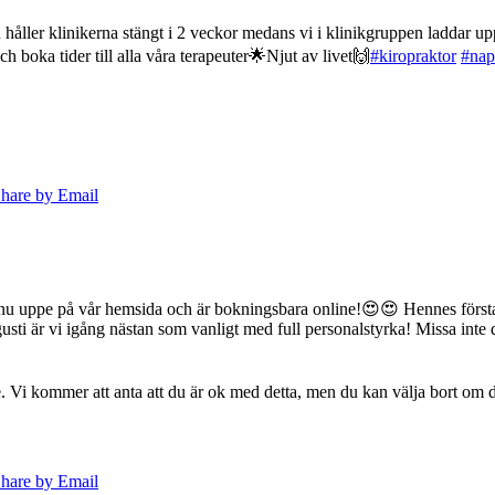
åller klinikerna stängt i 2 veckor medans vi i klinikgruppen laddar upp b
ch boka tider till alla våra terapeuter🌟
Njut av livet🙌
#kiropraktor
#nap
hare by Email
r nu uppe på vår hemsida och är bokningsbara online!😍😍 Hennes första
usti är vi igång nästan som vanligt med full personalstyrka! Missa inte d
. Vi kommer att anta att du är ok med detta, men du kan välja bort om d
hare by Email