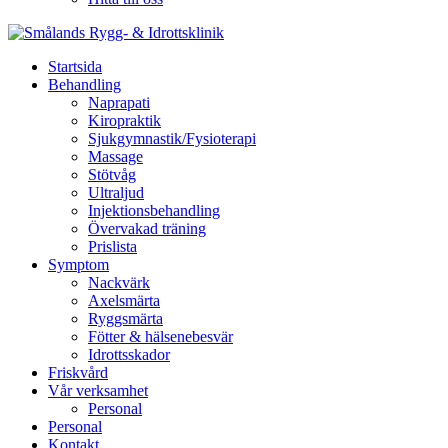
Startsida
Behandling
Naprapati
Kiropraktik
Sjukgymnastik/Fysioterapi
Massage
Stötvåg
Ultraljud
Injektionsbehandling
Övervakad träning
Prislista
Symptom
Nackvärk
Axelsmärta
Ryggsmärta
Fötter & hälsenebesvär
Idrottsskador
Friskvård
Vår verksamhet
Personal
Personal
Kontakt