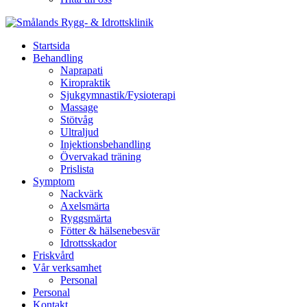
Startsida
Behandling
Naprapati
Kiropraktik
Sjukgymnastik/Fysioterapi
Massage
Stötvåg
Ultraljud
Injektionsbehandling
Övervakad träning
Prislista
Symptom
Nackvärk
Axelsmärta
Ryggsmärta
Fötter & hälsenebesvär
Idrottsskador
Friskvård
Vår verksamhet
Personal
Personal
Kontakt