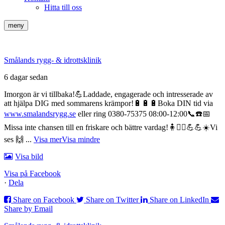
Hitta till oss
meny
Smålands rygg- & idrottsklinik
6 dagar sedan
Imorgon är vi tillbaka!💪
Laddade, engagerade och intresserade av
att hjälpa DIG med sommarens krämpor!🔋🔋🔋
Boka DIN tid via
www.smalandsrygg.se
eller ring 0380-75375 08:00-12:00📞☎️📅
Missa inte chansen till en friskare och bättre vardag!🧍🧍‍♀️💪💪☀️
Vi
ses 🙌
...
Visa mer
Visa mindre
Visa bild
Visa på Facebook
·
Dela
Share on Facebook
Share on Twitter
Share on LinkedIn
Share by Email