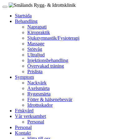
Startsida
Behandling
Naprapati
Kiropraktik
Sjukgymnastik/Fysioterapi
Massage
Stötvåg
Ultraljud
Injektionsbehandling
Övervakad träning
Prislista
Symptom
Nackvärk
Axelsmärta
Ryggsmärta
Fötter & hälsenebesvär
Idrottsskador
Friskvård
Vår verksamhet
Personal
Personal
Kontakt
Hitta till oss