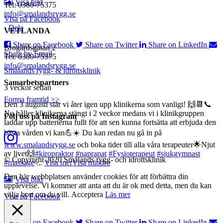
Visa bild
Tel: 0380-75375
info@smalandsrygg.se
Visa på Facebook
·
Dela
VETLANDA
Share on Facebook
Share on Twitter
Share on LinkedIn
Brogårdsgatan 2
Share by Email
Tel: 0380-75375
info@smalandsrygg.se
Smålands rygg- & idrottsklinik
Samarbetspartners
3 veckor sedan
Forma framtid >>
Den 3 augusti slår vi åter igen upp klinikerna som vanligt! 🙌📆📞
Nu håller klinikerna stängt i 2 veckor medans vi i klinikgruppen
Följ oss på Instagram
laddar upp batterierna fullt för att sen kunna fortsätta att erbjuda den
bästa vården vi kan💪☀️
Du kan redan nu gå in på
www.smalandsrygg.se
och boka tider till alla våra terapeuter🌟
Njut
av livet🙌
#kiropraktor
#naprapat
#Fysioterapeut
#sjukgymnast
© Copyright 2020 Smålands rygg- och idrottsklinik
#massage
...
Visa mer
Visa mindre
Den här webbplatsen använder cookies för att förbättra din
Visa bild
upplevelse. Vi kommer att anta att du är ok med detta, men du kan
välja bort om du vill.
Acceptera
Läs mer
Visa på Facebook
·
Dela
Share on Facebook
Share on Twitter
Share on LinkedIn