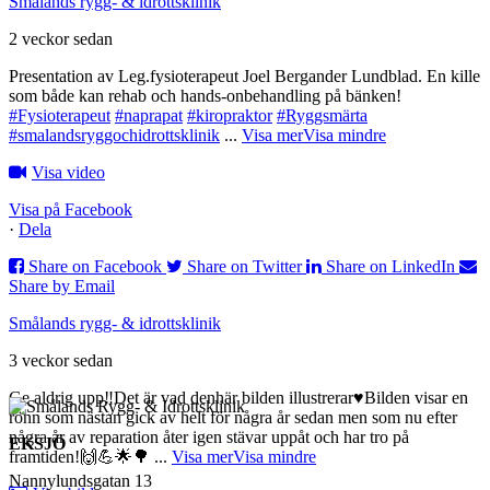
Smålands rygg- & idrottsklinik
2 veckor sedan
Presentation av Leg.fysioterapeut Joel Bergander Lundblad. En kille
som både kan rehab och hands-onbehandling på bänken!
#Fysioterapeut
#naprapat
#kiropraktor
#Ryggsmärta
#smalandsryggochidrottsklinik
...
Visa mer
Visa mindre
Visa video
Visa på Facebook
·
Dela
Share on Facebook
Share on Twitter
Share on LinkedIn
Share by Email
Smålands rygg- & idrottsklinik
3 veckor sedan
Ge aldrig upp‼️Det är vad denhär bilden illustrerar♥️
Bilden visar en
rönn som nästan gick av helt för några år sedan men som nu efter
några år av reparation åter igen stävar uppåt och har tro på
EKSJÖ
framtiden!🙌💪🌟🌳
...
Visa mer
Visa mindre
Nannylundsgatan 13