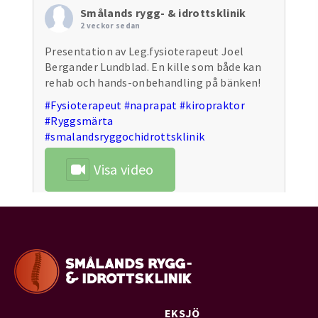
Smålands rygg- & idrottsklinik
2 veckor sedan
Presentation av Leg.fysioterapeut Joel
Bergander Lundblad. En kille som både kan
rehab och hands-onbehandling på bänken!
#Fysioterapeut
#naprapat
#kiropraktor
#Ryggsmärta
#smalandsryggochidrottsklinik
Visa video
Visa på Facebook
·
Dela
Smålands rygg- & idrottsklinik
3 veckor sedan
Ge aldrig upp
Det är vad denhär bilden
EKSJÖ